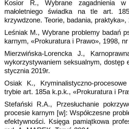
Kosior R., Wybrane zagadnienia w z
małoletniego świadka na tle art. 1
krzywdzone. Teorie, badania, praktyka», 
Leśniak M., Wybrane problemy badań ps
karnym, «Prokuratura i Prawo», 1998, nr
Mierzwińska-Lorencka J., Karnopraw
wykorzystywaniem seksualnym, dostęp e
stycznia 2019r.
Osiak K., Kryminalistyczno-procesowe
trybie art. 185a k.p.k., «Prokuratura i Pr
Stefański R.A., Przesłuchanie pokrzy
procesie karnym [w]: Współczesne probl
efektywności. Księga pamiątkowa profe