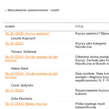
Wyszukiwanie zaawansowane - rozwiń
NUMER
TYTUŁ
No 25 (2018): Kryzys wartości?
Kryzys wartości? Wpro
Leszek Kopciuch
No 34 (2022)
Kryzys jako kategoria
filozoficzna
Tomasz Stefaniuk
No 10 (2014): Od idei postępu do idei
Odwrotna strona postęp
kryzysu
Kryzys Zachodu jako ka
filozoficzna w filozofii r
Halina Rarot
No 10 (2014): Od idei postępu do idei
Dwa symbole. Dwie kon
kryzysu
postępu i diagnoza kry
współczesności N. F. F
Cezar Jędrysko
No 17 (2016)
Rozpoznawanie kryzys
kulturze
Zofia Rosińska
No 13 (2015): Wobec kryzysu
Próba typologii myśli
katastroficznej