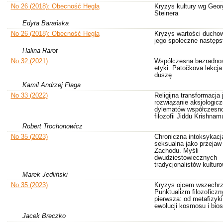
No 26 (2018): Obecność Hegla
Kryzys kultury wg Geor
Steinera
Edyta Barańska
No 26 (2018): Obecność Hegla
Kryzys wartości duchow
jego społeczne następs
Halina Rarot
No 32 (2021)
Współczesna bezradno
etyki. Patočkova lekcja 
duszę
Kamil Andrzej Flaga
No 33 (2022)
Religijna transformacja 
rozwiązanie aksjologic
dylematów współczesno
filozofii Jiddu Krishnam
Robert Trochonowicz
No 35 (2023)
Chroniczna intoksykacj
seksualna jako przejaw
Zachodu. Myśli
dwudziestowiecznych
tradycjonalistów kultur
Marek Jedliński
No 35 (2023)
Kryzys ojcem wszechrz
Punktualizm filozoficzn
pierwsza: od metafizyki
ewolucji kosmosu i bios
Jacek Breczko