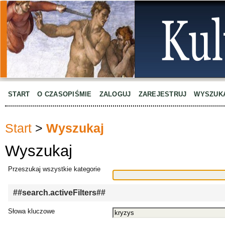
START
O CZASOPIŚMIE
ZALOGUJ
ZAREJESTRUJ
WYSZUK
Start
>
Wyszukaj
Wyszukaj
Przeszukaj wszystkie kategorie
##search.activeFilters##
Słowa kluczowe