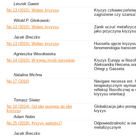
Leszek Gawor
No 13 (2015): Wobec kryzysu
Kryzys człowieczeństw
zagrożenie czy szansa
Witold P. Glinkowski
No 13 (2015): Wobec kryzysu
Zanik uczuć metafizyc
jako przyczyna kryzysu
Jacek Breczko
No 13 (2015): Wobec kryzysu
Husserla ujęcie kryzysu
fenomenologia transcen
Agnieszka Wesołowska
No 14 (2015): W kręgu myśli rosyjskiej
Kryzys Europy w filozofi
Aleksandra Hercena or
Ortegi y Gasseta
Natalina Michna
No 17 (2016)
Navigare necesse est. 
terapeutycznym wymia
refleksji filozoficznej w 
kryzysu orientacji
Tomasz Siwiec
No 10 (2014): Od idei postępu do idei
Globalizacja jako postęp
kryzysu
kryzys
Adam Nobis
No 25 (2018): Kryzys wartości?
Odpowiedzialność w se
metafizycznym
Jacek Breczko