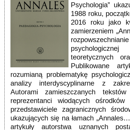
Psychologia” ukaz
1988 roku, początk
2016 roku jako k
zamierzeniem „Anna
rozpowszechniani
psychologiczne
teoretycznych or
Publikowane arty
rozumianą problematykę psychologic
analizy interdyscyplinarne z zak
Autorami zamieszczanych tekstó
reprezentanci wiodących ośrodków 
przedstawiciele zagranicznych środ
ukazujących się na łamach „Annales…
artykuły autorstwa uznanych posta