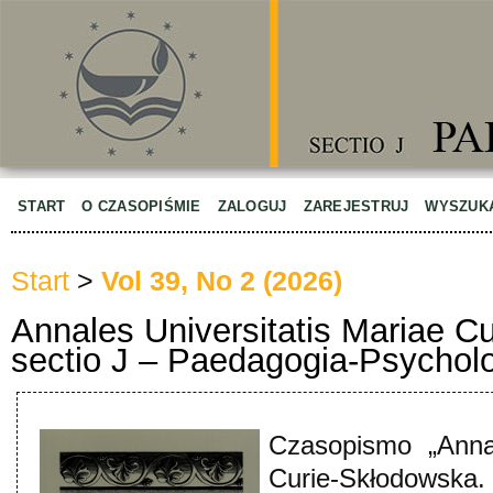
START
O CZASOPIŚMIE
ZALOGUJ
ZAREJESTRUJ
WYSZUK
Start
>
Vol 39, No 2 (2026)
Annales Universitatis Mariae C
sectio J – Paedagogia-Psychol
Czasopismo „Annal
Curie-Skłodowska