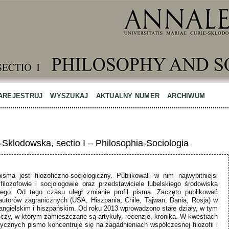
AREJESTRUJ
WYSZUKAJ
AKTUALNY NUMER
ARCHIWUM
-Sklodowska, sectio I – Philosophia-Sociologia
pisma jest filozoficzno-socjologiczny. Publikowali w nim najwybitniejsi
filozofowie i socjologowie oraz przedstawiciele lubelskiego środowiska
ego. Od tego czasu uległ zmianie profil pisma. Zaczęto publikować
autorów zagranicznych (USA, Hiszpania, Chile, Tajwan, Dania, Rosja) w
angielskim i hiszpańskim. Od roku 2013 wprowadzono stałe działy, w tym
czy, w którym zamieszczane są artykuły, recenzje, kronika. W kwestiach
ycznych pismo koncentruje się na zagadnieniach współczesnej filozofii i