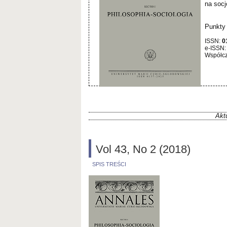
na socj
Punkty
ISSN:
0
e-ISSN
Współcz
Akt
Vol 43, No 2 (2018)
SPIS TREŚCI