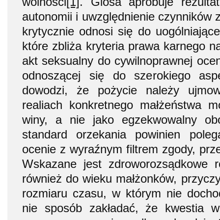
wolności
[1]
. Glosa aprobuje rezulta
autonomii i uwzględnienie czynników 
krytycznie odnosi się do uogólniaj
które zbliża kryteria prawa karnego 
akt seksualny do cywilnoprawnej ocen
odnoszącej się do szerokiego asp
dowodzi, że pożycie należy ujmow
realiach konkretnego małżeństwa m
winy, a nie jako egzekwowalny ob
standard orzekania powinien poleg
ocenie z wyraźnym filtrem zgody, prz
Wskazane jest zdroworozsądkowe 
również do wieku małżonków, przyczy
rozmiaru czasu, w którym nie dochod
nie sposób zakładać, że kwestia w