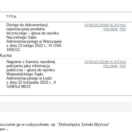
TYTUŁ
Dostęp do dokumentacji
STRESZCZENIE W JĘZYKU
rejestracyjnej produktu
POLSKIM
PDF
leczniczego – glosa do wyroku
Naczelnego Sądu
Administracyjnego w Warszawie
z dnia 23 lutego 2022 r., III OSK
1691/21
-Kuchta
Nagranie z kamery nasobnej
STRESZCZENIE W JĘZYKU
policjanta jako informacja
POLSKIM
PDF
publiczna – glosa do wyroku
Wojewódzkiego Sądu
Administracyjnego w Łodzi
z dnia 22 listopada 2023 r., II
SAB/Łd 98/23
szczenie go w cudzyszłowie, np.
"Dolnośląska Szkoła Wyższa"
kiem
-
.