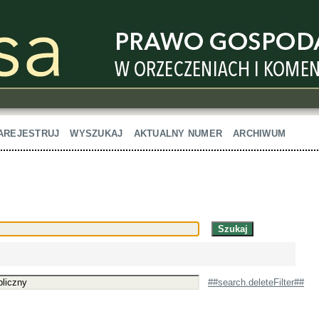
AREJESTRUJ
WYSZUKAJ
AKTUALNY NUMER
ARCHIWUM
##search.deleteFilter##