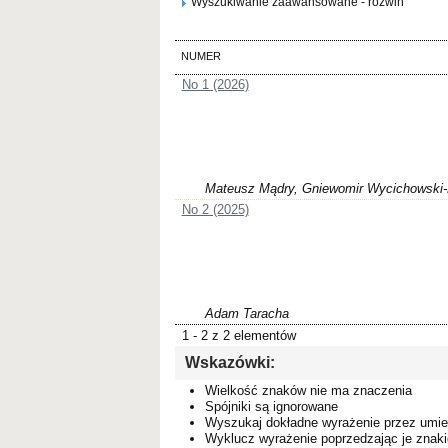
Wyszukiwanie zaawansowane - rozwiń
NUMER
No 1 (2026)
Mateusz Mądry, Gniewomir Wycichowski
No 2 (2025)
Adam Taracha
1 - 2 z 2 elementów
Wskazówki:
Wielkość znaków nie ma znaczenia
Spójniki są ignorowane
Wyszukaj dokładne wyrażenie przez umie
Wyklucz wyrażenie poprzedzając je zna