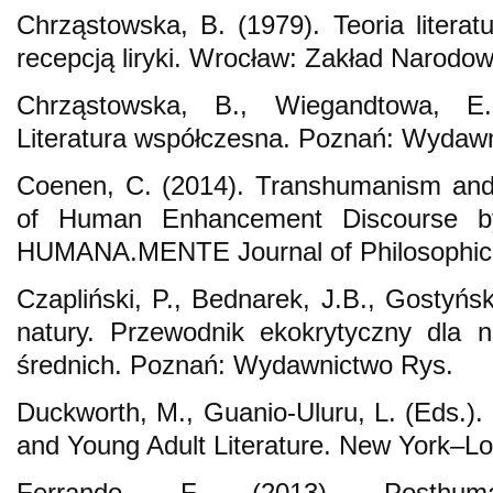
Chrząstowska, B. (1979). Teoria litera
recepcją liryki. Wrocław: Zakład Narodow
Chrząstowska, B., Wiegandtowa, E.
Literatura współczesna. Poznań: Wydaw
Coenen, C. (2014). Transhumanism and
of Human Enhancement Discourse by
HUMANA.MENTE Journal of Philosophical
Czapliński, P., Bednarek, J.B., Gostyński,
natury. Przewodnik ekokrytyczny dla n
średnich. Poznań: Wydawnictwo Rys.
Duckworth, M., Guanio-Uluru, L. (Eds.). 
and Young Adult Literature. New York–L
Ferrando, F. (2013). Posthuma