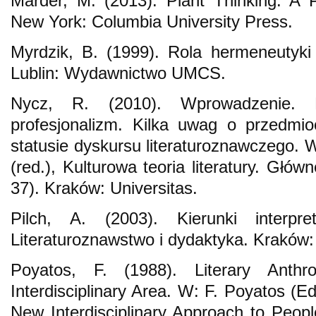
Marder, M. (2013). Plant Thinking: A P
New York: Columbia University Press.
Myrdzik, B. (1999). Rola hermeneutyki 
Lublin: Wydawnictwo UMCS.
Nycz, R. (2010). Wprowadzenie. K
profesjonalizm. Kilka uwag o przedmioc
statusie dyskursu literaturoznawczego. 
(red.), Kulturowa teoria literatury. Głów
37). Kraków: Universitas.
Pilch, A. (2003). Kierunki interpret
Literaturoznawstwo i dydaktyka. Kraków
Poyatos, F. (1988). Literary Anth
Interdisciplinary Area. W: F. Poyatos (Ed
New Interdisciplinary Approach to People