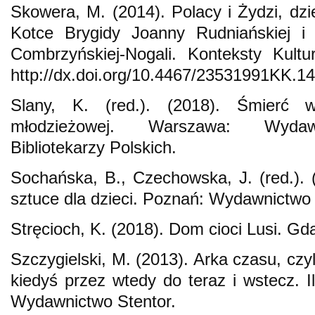
Skowera, M. (2014). Polacy i Żydzi, dzie
Kotce Brygidy Joanny Rudniańskiej i 
Combrzyńskiej-Nogali. Konteksty Kultu
http://dx.doi.org/10.4467/23531991KK.1
Slany, K. (red.). (2018). Śmierć w 
młodzieżowej. Warszawa: Wydawn
Bibliotekarzy Polskich.
Sochańska, B., Czechowska, J. (red.). (
sztuce dla dzieci. Poznań: Wydawnictwo
Stręcioch, K. (2018). Dom cioci Lusi. G
Szczygielski, M. (2013). Arka czasu, czy
kiedyś przez wtedy do teraz i wstecz. I
Wydawnictwo Stentor.