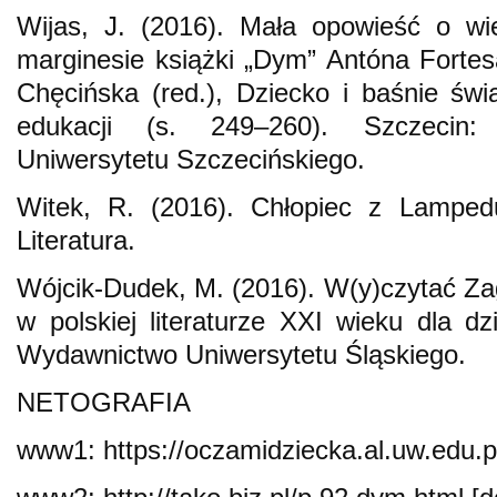
Wijas, J. (2016). Mała opowieść o wielk
marginesie książki „Dym” Antóna Forte
Chęcińska (red.), Dziecko i baśnie św
edukacji (s. 249–260). Szczecin
Uniwersytetu Szczecińskiego.
Witek, R. (2016). Chłopiec z Lampedu
Literatura.
Wójcik-Dudek, M. (2016). W(y)czytać Zag
w polskiej literaturze XXI wieku dla dz
Wydawnictwo Uniwersytetu Śląskiego.
NETOGRAFIA
www1: https://oczamidziecka.al.uw.edu.pl