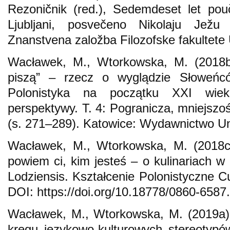
Rezoničnik (red.), Sedemdeset let pou
Ljubljani, posvečeno Nikolaju Ježu 
Znanstvena založba Filozofske fakultete U
Wacławek, M., Wtorkowska, M. (2018b)
piszą” – rzecz o wyglądzie Słoweńc
Polonistyka na początku XXI wieku
perspektywy. T. 4: Pogranicza, mniejszoś
(s. 271–289). Katowice: Wydawnictwo Un
Wacławek, M., Wtorkowska, M. (2018c)
powiem ci, kim jesteś – o kulinariach w 
Lodziensis. Kształcenie Polonistyczne C
DOI: https://doi.org/10.18778/0860-6587
Wacławek, M., Wtorkowska, M. (2019a)
kręgu językowo-kulturowych stereotypó