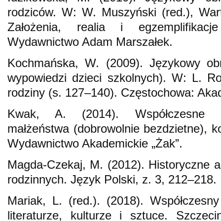
rodziców. W: W. Muszyński (red.), Wart
Założenia, realia i egzemplifikac
Wydawnictwo Adam Marszałek.
Kochmańska, W. (2009). Językowy ob
wypowiedzi dzieci szkolnych). W: L. Roż
rodziny (s. 127–140). Częstochowa: Aka
Kwak, A. (2014). Współczesne zw
małżeństwa (dobrowolnie bezdzietne), k
Wydawnictwo Akademickie „Żak”.
Magda-Czekaj, M. (2012). Historyczne a
rodzinnych. Język Polski, z. 3, 212–218.
Mariak, L. (red.). (2018). Współczesn
literaturze, kulturze i sztuce. Szcz