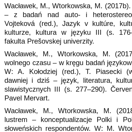
Wacławek, M., Wtorkowska, M. (2017b). „
– z badań nad auto- i heterostere
Vojteková (red.), Jazyk v kultúre, kul
kulturze, kultura w języku III (s. 176
fakulta Prešovskej univerzity.
Wacławek, M., Wtorkowska, M. (2017
wolnego czasu – w kręgu badań językow
W: A. Kołodziej (red.), T. Piasecki (
dawniej i dziś – język, literatura, kul
slawistycznych III (s. 277–290). Červen
Pavel Mervart.
Wacławek, M., Wtorkowska, M. (2018
lustrem – konceptualizacje Polki i P
słoweńskich respondentów. W: M. Wto