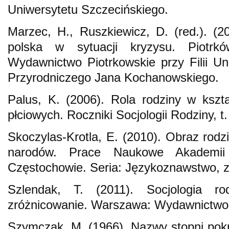
Uniwersytetu Szczecińskiego.
Marzec, H., Ruszkiewicz, D. (red.). (
polska w sytuacji kryzysu. Piotrk
Wydawnictwo Piotrkowskie przy Filii U
Przyrodniczego Jana Kochanowskiego.
Palus, K. (2006). Rola rodziny w kszta
płciowych. Roczniki Socjologii Rodziny, t
Skoczylas-Krotla, E. (2010). Obraz rodz
narodów. Prace Naukowe Akademi
Częstochowie. Seria: Językoznawstwo, z
Szlendak, T. (2011). Socjologia rodz
zróżnicowanie. Warszawa: Wydawnict
Szymczak, M. (1966). Nazwy stopni pok