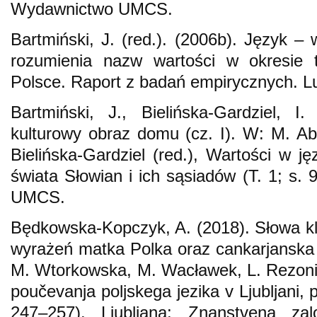
Wydawnictwo UMCS.
Bartmiński, J. (red.). (2006b). Język – 
rozumienia nazw wartości w okresie t
Polsce. Raport z badań empirycznych. 
Bartmiński, J., Bielińska-Gardziel, I
kulturowy obraz domu (cz. I). W: M. Abr
Bielińska-Gardziel (red.), Wartości w j
świata Słowian i ich sąsiadów (T. 1; s.
UMCS.
Będkowska-Kopczyk, A. (2018). Słowa klu
wyrażeń matka Polka oraz cankarjanska 
M. Wtorkowska, M. Wacławek, L. Rezonič
poučevanja poljskega jezika v Ljubljani,
247–257). Ljubljana: Znanstvena zalo