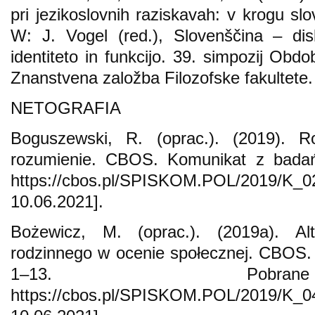
pri jezikoslovnih raziskavah: v krogu slo
W: J. Vogel (red.), Slovenščina – disk
identiteto in funkcijo. 39. simpozij Obdo
Znanstvena založba Filozofske fakultete.
NETOGRAFIA
Boguszewski, R. (oprac.). (2019). R
rozumienie. CBOS. Komunikat z badań
https://cbos.pl/SPISKOM.POL/2019
10.06.2021].
Bożewicz, M. (oprac.). (2019a). Al
rodzinnego w ocenie społecznej. CBOS.
1–13. Pob
https://cbos.pl/SPISKOM.POL/2019