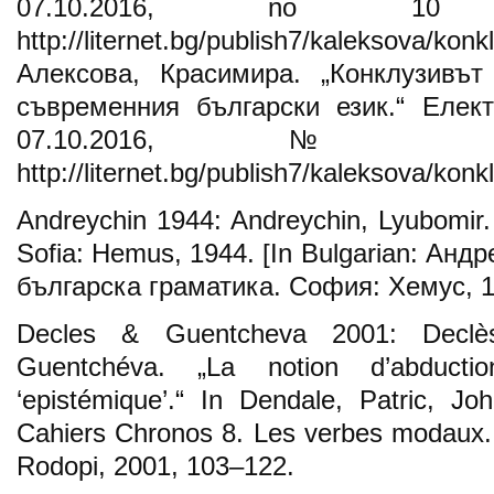
07.10.2016, no 10 
http://liternet.bg/publish7/kaleksova/kon
Алексова, Красимира. „Конклузивът
съвременния български език.“ Елект
07.10.2016, №
http://liternet.bg/publish7/kaleksova/konk
Andreychin 1944: Andreychin, Lyubomir
Sofia: Hemus, 1944. [In Bulgarian: Ан
българска граматика. София: Хемус, 1
Decles & Guentcheva 2001: Declès
Guentchéva. „La notion d’abduct
‘epistémique’.“ In Dendale, Patric, J
Cahiers Chronos 8. Les verbes modaux.
Rodopi, 2001, 103–122.