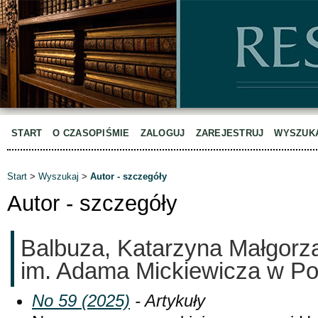
START
O CZASOPIŚMIE
ZALOGUJ
ZAREJESTRUJ
WYSZUK
Start
>
Wyszukaj
>
Autor - szczegóły
Autor - szczegóły
Balbuza, Katarzyna Małgorza
im. Adama Mickiewicza w Po
No 59 (2025)
- Artykuły