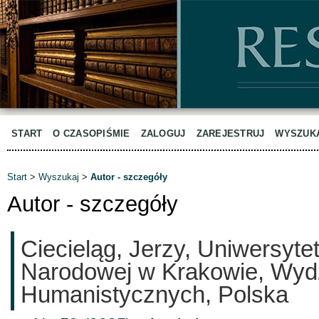
START
O CZASOPIŚMIE
ZALOGUJ
ZAREJESTRUJ
WYSZUK
Start
>
Wyszukaj
>
Autor - szczegóły
Autor - szczegóły
Ciecieląg, Jerzy, Uniwersyte
Narodowej w Krakowie, Wyd
Humanistycznych, Polska