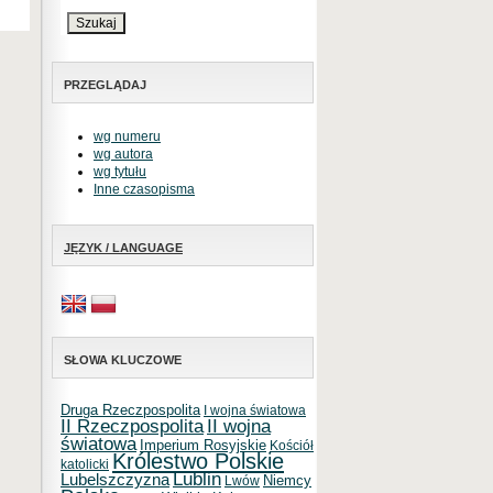
PRZEGLĄDAJ
wg numeru
wg autora
wg tytułu
Inne czasopisma
JĘZYK / LANGUAGE
SŁOWA KLUCZOWE
Druga Rzeczpospolita
I wojna światowa
II Rzeczpospolita
II wojna
światowa
Imperium Rosyjskie
Kościół
Królestwo Polskie
katolicki
Lublin
Lubelszczyzna
Niemcy
Lwów