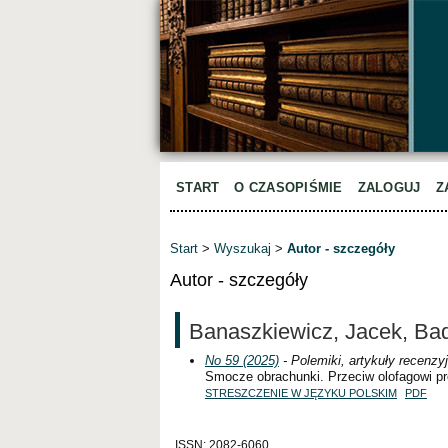
START
O CZASOPIŚMIE
ZALOGUJ
Z
Start
>
Wyszukaj
>
Autor - szczegóły
Autor - szczegóły
Banaszkiewicz, Jacek, Ba
No 59 (2025)
- Polemiki, artykuły recenzyj
Smocze obrachunki. Przeciw olofagowi p
STRESZCZENIE W JĘZYKU POLSKIM
PDF
ISSN: 2082-6060