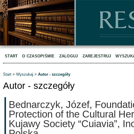
START
O CZASOPIŚMIE
ZALOGUJ
ZAREJESTRUJ
WYSZUK
Start
>
Wyszukaj
>
Autor - szczegóły
Autor - szczegóły
Bednarczyk, Józef, Foundatio
Protection of the Cultural Her
Kujawy Society “Cuiavia”, In
Polska