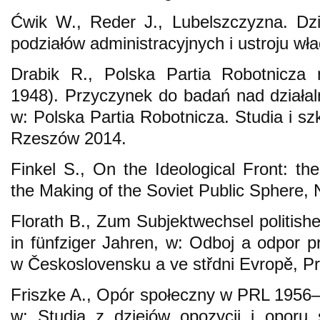
Ćwik W., Reder J., Lubelszczyzna. Dzie
podziałów administracyjnych i ustroju wła
Drabik R., Polska Partia Robotnicza 
1948). Przyczynek do badań nad działaln
w: Polska Partia Robotnicza. Studia i szk
Rzeszów 2014.
Finkel S., On the Ideological Front: the
the Making of the Soviet Public Sphere
Florath B., Zum Subjektwechsel politish
in fünfziger Jahren, w: Odboj a odpor p
w Československu a ve střdni Evropě, P
Friszke A., Opór społeczny w PRL 1956–1
w: Studia z dziejów opozycji i oporu 