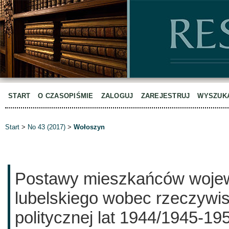
START
O CZASOPIŚMIE
ZALOGUJ
ZAREJESTRUJ
WYSZUK
Start
>
No 43 (2017)
>
Wołoszyn
Postawy mieszkańców woje
lubelskiego wobec rzeczywis
politycznej lat 1944/1945-19