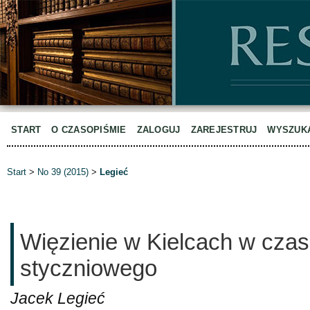
START
O CZASOPIŚMIE
ZALOGUJ
ZAREJESTRUJ
WYSZUK
Start
>
No 39 (2015)
>
Legieć
Więzienie w Kielcach w czas
styczniowego
Jacek Legieć