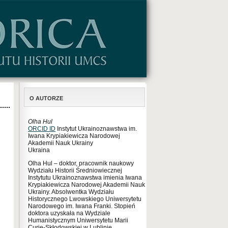
O AUTORZE
Olha Hul
ORCID ID
Instytut Ukrainoznawstwa im.
Iwana Krypiakiewicza Narodowej
Akademii Nauk Ukrainy
Ukraina
Olha Hul – doktor, pracownik naukowy
Wydziału Historii Średniowiecznej
Instytutu Ukrainoznawstwa imienia Iwana
Krypiakiewicza Narodowej Akademii Nauk
Ukrainy. Absolwentka Wydziału
Historycznego Lwowskiego Uniwersytetu
Narodowego im. Iwana Franki. Stopień
doktora uzyskała na Wydziale
Humanistycznym Uniwersytetu Marii
Curie-Skłodowskiej w Lublinie.