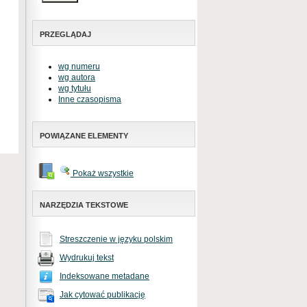
PRZEGLĄDAJ
wg numeru
wg autora
wg tytułu
Inne czasopisma
POWIĄZANE ELEMENTY
Pokaż wszystkie
NARZĘDZIA TEKSTOWE
Streszczenie w języku polskim
Wydrukuj tekst
Indeksowane metadane
Jak cytować publikację