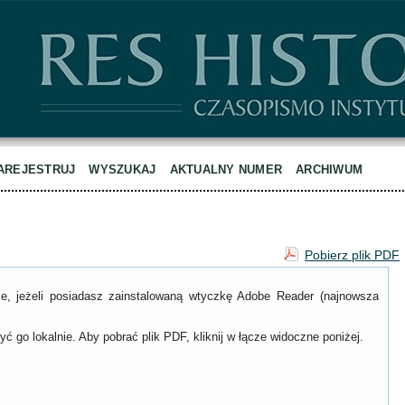
AREJESTRUJ
WYSZUKAJ
AKTUALNY NUMER
ARCHIWUM
Pobierz plik PDF
ce, jeżeli posiadasz zainstalowaną wtyczkę Adobe Reader (najnowsza
ć go lokalnie. Aby pobrać plik PDF, kliknij w łącze widoczne poniżej.