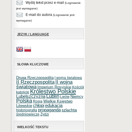
Wyślij tekst przez e-mail
(Logowanie
jest wymagane)
E-mail do autora
(Logowanie jest
wymagane)
JĘZYK / LANGUAGE
SŁOWA KLUCZOWE
Druga Rzeczpospolita
I wojna światowa
II Rzeczpospolita
II wojna
światowa
Imperium Rosyjskie
Kościół
Królestwo Polskie
katolicki
Lublin
Lubelszczyzna
Niemcy
Lwów
Polska
Wielkie Księstwo
Rosja
chłopi
edukacja
Litewskie
propaganda
szlachta
historiografia
średniowiecze
Żydzi
WIELKOŚĆ TEKSTU