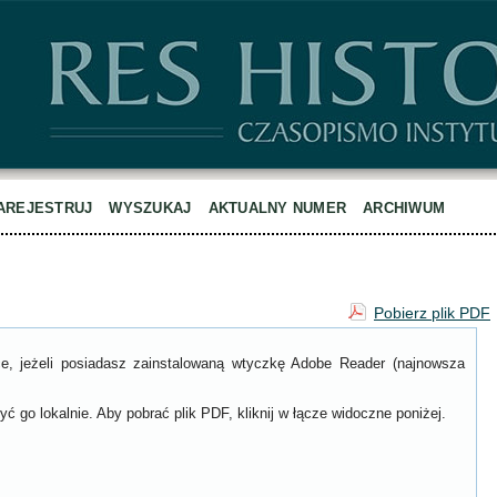
AREJESTRUJ
WYSZUKAJ
AKTUALNY NUMER
ARCHIWUM
Pobierz plik PDF
ce, jeżeli posiadasz zainstalowaną wtyczkę Adobe Reader (najnowsza
ć go lokalnie. Aby pobrać plik PDF, kliknij w łącze widoczne poniżej.