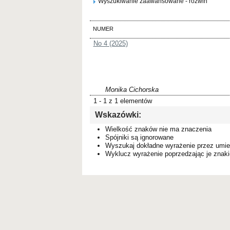
Wyszukiwanie zaawansowane - rozwiń
NUMER
No 4 (2025)
Monika Cichorska
1 - 1 z 1 elementów
Wskazówki:
Wielkość znaków nie ma znaczenia
Spójniki są ignorowane
Wyszukaj dokładne wyrażenie przez umie
Wyklucz wyrażenie poprzedzając je zna