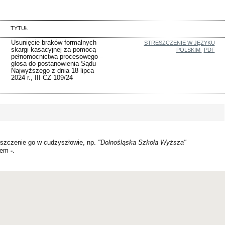
TYTUŁ
Usunięcie braków formalnych
STRESZCZENIE W JĘZYKU
skargi kasacyjnej za pomocą
POLSKIM
PDF
pełnomocnictwa procesowego –
glosa do postanowienia Sądu
Najwyższego z dnia 18 lipca
2024 r., III CZ 109/24
szczenie go w cudzyszłowie, np.
"Dolnośląska Szkoła Wyższa"
kiem
-
.