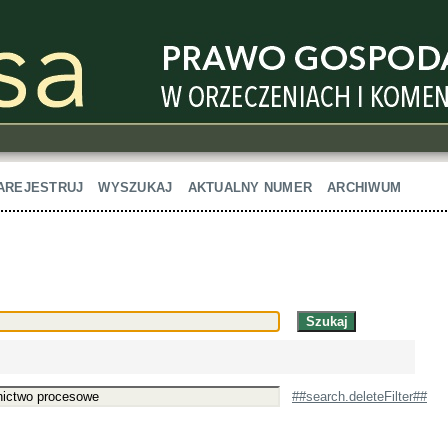
AREJESTRUJ
WYSZUKAJ
AKTUALNY NUMER
ARCHIWUM
##search.deleteFilter##