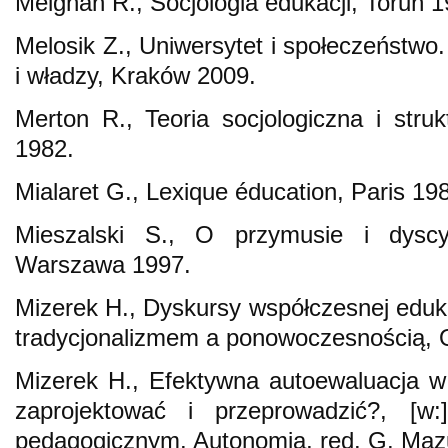
Meighan R., Socjologia edukacji, Toruń 1
Melosik Z., Uniwersytet i społeczeństwo
i władzy, Kraków 2009.
Merton R., Teoria socjologiczna i str
1982.
Mialaret G., Lexique éducation, Paris 19
Mieszalski S., O przymusie i dyscyp
Warszawa 1997.
Mizerek H., Dyskursy współczesnej eduka
tradycjonalizmem a ponowoczesnością, 
Mizerek H., Efektywna autoewaluacja w 
zaprojektować i przeprowadzić?, [
pedagogicznym. Autonomia, red. G. Maz