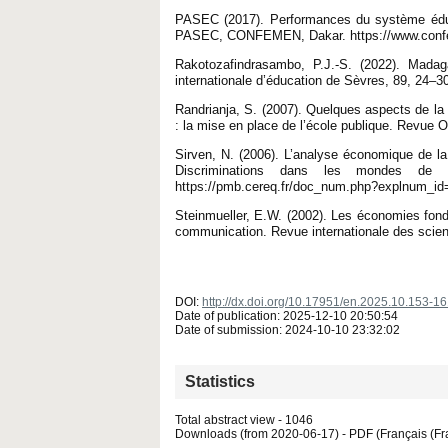
PASEC (2017). Performances du système éduca
PASEC, CONFEMEN, Dakar. https://www.confem
Rakotozafindrasambo, P.J.-S. (2022). Madag
internationale d’éducation de Sèvres, 89, 24–3
Randrianja, S. (2007). Quelques aspects de la
: la mise en place de l’école publique. Revue 
Sirven, N. (2006). L’analyse économique de la
Discriminations dans les mondes de l
https://pmb.cereq.fr/doc_num.php?explnum_i
Steinmueller, E.W. (2002). Les économies fondée
communication. Revue internationale des scien
DOI:
http://dx.doi.org/10.17951/en.2025.10.153-1
Date of publication: 2025-12-10 20:50:54
Date of submission: 2024-10-10 23:32:02
Statistics
Total abstract view - 1046
Downloads (from 2020-06-17) - PDF (Français (Fra