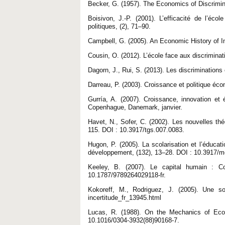
Becker, G. (1957). The Economics of Discrimin
Boisivon, J.-P. (2001). L’efficacité de l’é
politiques, (2), 71–90.
Campbell, G. (2005). An Economic History of 
Cousin, O. (2012). L’école face aux discriminat
Dagorn, J., Rui, S. (2013). Les discriminations
Darreau, P. (2003). Croissance et politique éc
Gurría, A. (2007). Croissance, innovation et
Copenhague, Danemark, janvier.
Havet, N., Sofer, C. (2002). Les nouvelles thé
115. DOI : 10.3917/tgs.007.0083.
Hugon, P. (2005). La scolarisation et l’éduc
développement, (132), 13–28. DOI : 10.3917/m
Keeley, B. (2007). Le capital humain : C
10.1787/9789264029118-fr.
Kokoreff, M., Rodriguez, J. (2005). Une soc
incertitude_fr_13945.html
Lucas, R. (1988). On the Mechanics of Eco
10.1016/0304-3932(88)90168-7.