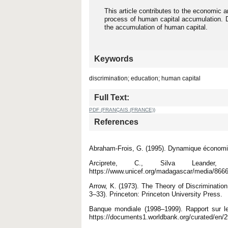
This article contributes to the economic a
process of human capital accumulation. Di
the accumulation of human capital.
Keywords
discrimination; education; human capital
Full Text:
PDF (FRANÇAIS (FRANCE))
References
Abraham-Frois, G. (1995). Dynamique économiqu
Arciprete, C., Silva Leander
https://www.unicef.org/madagascar/media
Arrow, K. (1973). The Theory of Discrimination.
3–33). Princeton: Princeton University Press.
Banque mondiale (1998–1999). Rapport sur l
https://documents1.worldbank.org/curated/