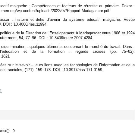
tif malgache : Compétences et facteurs de réussite au primaire. Dakar :
en.org/wp-content/uploads/2022/07/Rapport-Madagascar.pdf
ascar : histoire et défis d’avenir du système éducatif malgache. Revue
0. DOI : 10.4000/ries.11994.
 politique de la Direction de l’Enseignement à Madagascar entre 1906 et 1924
Outre-mers, 54, 77–96. DOI : 10.3406/outre.2007.4284.
 discrimination : quelques éléments concernant le marché du travail. Dans :
’éducation et de la formation : regards croisés (pp. 75–82).
d=1821
s sur le savoir – leurs liens avec les technologies de l’information et de la
ces sociales, (171), 159–173. DOI : 10.3917/riss.171.0159.
61
nce)) - 0