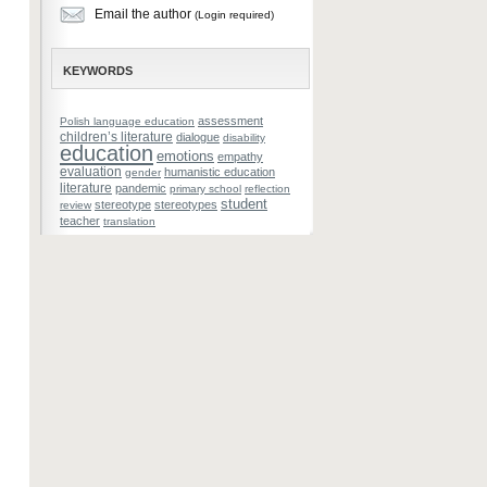
Email the author
(Login required)
KEYWORDS
assessment
Polish language education
children’s literature
dialogue
disability
education
emotions
empathy
evaluation
humanistic education
gender
literature
pandemic
primary school
reflection
student
stereotype
stereotypes
review
teacher
translation