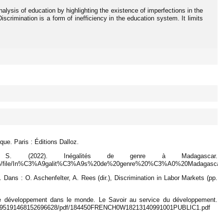
nalysis of education by highlighting the existence of imperfections in the
scrimination is a form of inefficiency in the education system. It limits
e. Paris : Éditions Dalloz.
, S. (2022). Inégalités de genre à Madagascar.
/8666/file/In%C3%A9galit%C3%A9s%20de%20genre%20%C3%A0%20Madagasc
 Dans : O. Aschenfelter, A. Rees (dir.), Discrimination in Labor Markets (pp.
e développement dans le monde. Le Savoir au service du développement.
en/295191468152696628/pdf/184450FRENCH0W18213140991001PUBLIC1.pdf