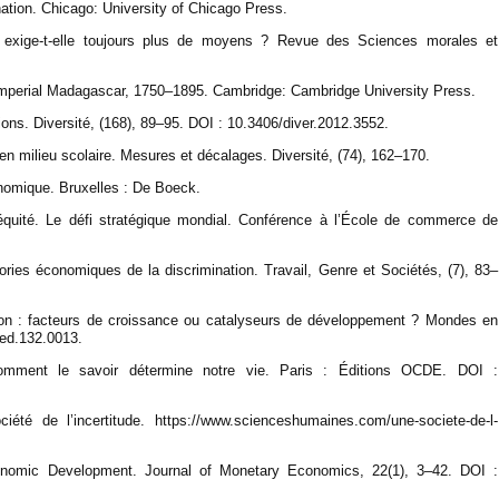
ation. Chicago: University of Chicago Press.
cole exige-t-elle toujours plus de moyens ? Revue des Sciences morales et
Imperial Madagascar, 1750–1895. Cambridge: Cambridge University Press.
ions. Diversité, (168), 89–95. DOI : 10.3406/diver.2012.3552.
 en milieu scolaire. Mesures et décalages. Diversité, (74), 162–170.
onomique. Bruxelles : De Boeck.
 équité. Le défi stratégique mondial. Conférence à l’École de commerce de
ories économiques de la discrimination. Travail, Genre et Sociétés, (7), 83–
ation : facteurs de croissance ou catalyseurs de développement ? Mondes en
ed.132.0013.
omment le savoir détermine notre vie. Paris : Éditions OCDE. DOI :
iété de l’incertitude. https://www.scienceshumaines.com/une-societe-de-l-
nomic Development. Journal of Monetary Economics, 22(1), 3–42. DOI :