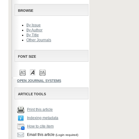
BROWSE
By Issue
By Author
By Title
Other Journals
FONT SIZE
OPEN JOURNAL SYSTEMS
ARTICLE TOOLS
Print this article
Indexing metadata
How to cite item
Email this article
(Login required)