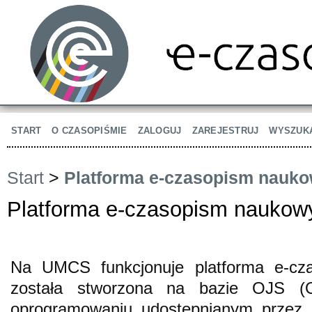
START
O CZASOPIŚMIE
ZALOGUJ
ZAREJESTRUJ
WYSZUK
Start
>
Platforma e-czasopism nauk
Platforma e-czasopism nauko
Na UMCS funkcjonuje platforma e-cz
została stworzona na bazie OJS (
oprogramowaniu udostępnianym przez P