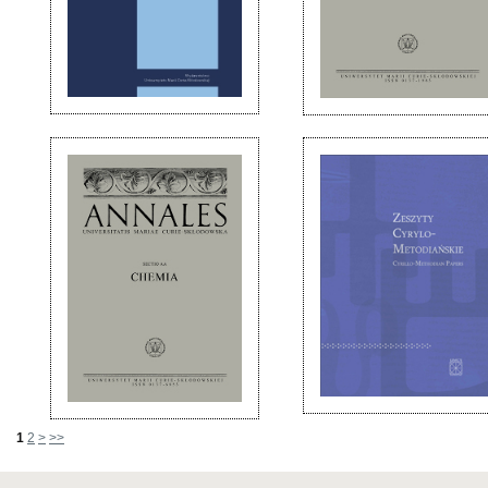
1
2
>
>>